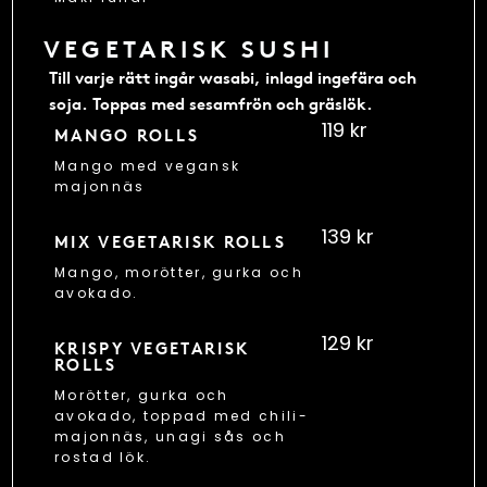
VEGETARISK SUSHI
Till varje rätt ingår wasabi, inlagd ingefära och
soja. Toppas med sesamfrön och gräslök.
119 kr
MANGO ROLLS
Mango med vegansk
majonnäs
139 kr
MIX VEGETARISK ROLLS
Mango, morötter, gurka och
avokado.
129 kr
KRISPY VEGETARISK
ROLLS
Morötter, gurka och
avokado, toppad med chili-
majonnäs, unagi sås och
rostad lök.