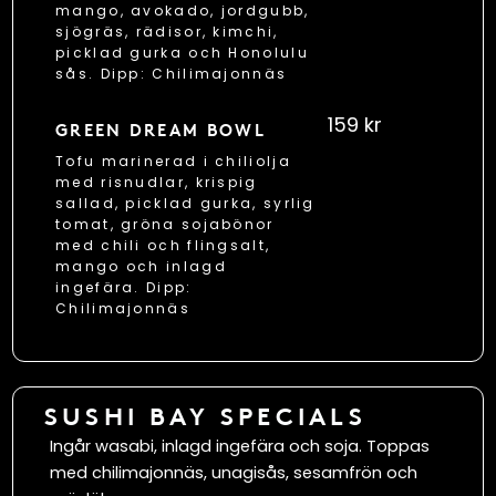
mango, avokado, jordgubb,
sjögräs, rädisor, kimchi,
picklad gurka och Honolulu
sås. Dipp: Chilimajonnäs
159 kr
GREEN DREAM BOWL
Tofu marinerad i chiliolja
med risnudlar, krispig
sallad, picklad gurka, syrlig
tomat, gröna sojabönor
med chili och flingsalt,
mango och inlagd
ingefära. Dipp:
Chilimajonnäs
SUSHI BAY SPECIALS
Ingår wasabi, inlagd ingefära och soja. Toppas
med chilimajonnäs, unagisås, sesamfrön och