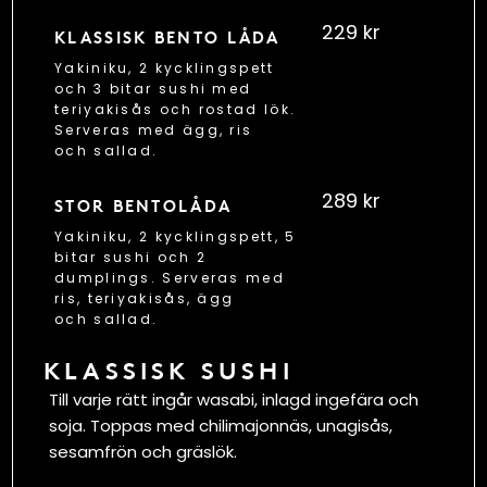
229 kr
KLASSISK BENTO LÅDA
Yakiniku, 2 kycklingspett
och 3 bitar sushi med
teriyakisås och rostad lök.
Serveras med ägg, ris
och sallad.
289 kr
STOR BENTOLÅDA
Yakiniku, 2 kycklingspett, 5
bitar sushi och 2
dumplings. Serveras med
ris, teriyakisås, ägg
och sallad.
KLASSISK SUSHI
Till varje rätt ingår wasabi, inlagd ingefära och
soja. Toppas med chilimajonnäs, unagisås,
sesamfrön och gräslök.