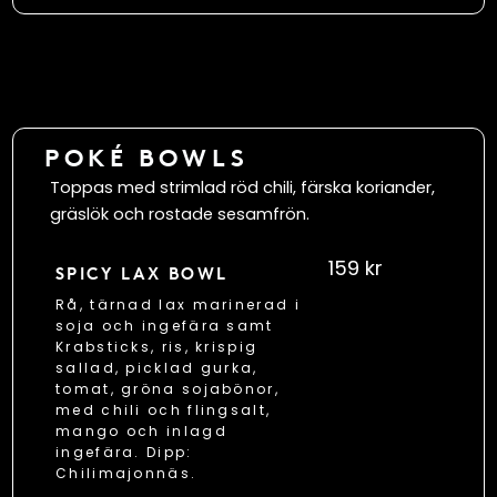
POKÉ BOWLS
Toppas med strimlad röd chili, färska koriander,
gräslök och rostade sesamfrön.
159 kr
SPICY LAX BOWL
Rå, tärnad lax marinerad i
soja och ingefära samt
Krabsticks, ris, krispig
sallad, picklad gurka,
tomat, gröna sojabönor,
med chili och flingsalt,
mango och inlagd
ingefära. Dipp:
Chilimajonnäs.