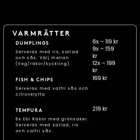
VARMRÄTTER
6x – 119 kr
DUMPLINGS
9x – 159
Serveras med ris, sallad
kr
och sås. Välj mellan
12x – 199
(Veg/räkor/kyckling)
kr
169 kr
FISH & CHIPS
Serveras med valfri sås och
citronklyfta
219 kr
TEMPURA
5x Ebi Räkor med grönsaker.
Serveras med sallad, ris
och valfri sås.