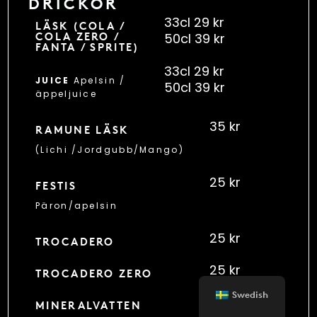
DRICKOR
33cl 29 kr
LÄSK (COLA /
50cl 39 kr
COLA ZERO /
FANTA / SPRITE)
33cl 29 kr
JUICE
Apelsin /
50cl 39 kr
äppeljuice
35 kr
RAMUNE LÄSK
(Lichi /Jordgubb/Mango)
25 kr
FESTIS
Päron/apelsin
25 kr
TROCADERO
25 kr
TROCADERO ZERO
Swedish
29 kr
MINERALVATTEN