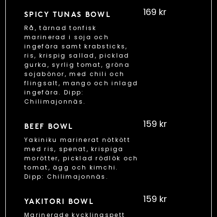
169 kr
SPICY TUNAS BOWL
Rå, tärnad tonfisk
marinerad i soja och
ingefära samt krabsticks,
ris, krispig sallad, picklad
gurka, syrlig tomat, gröna
sojabönor, med chili och
flingsalt, mango och inlagd
ingefära. Dipp:
Chilimajonnäs.
159 kr
BEEF BOWL
Yakiniku marinerat nötkött
med ris, spenat, krispiga
morötter, picklad rödlök och
tomat, ägg och kimchi.
Dipp: Chilimajonnäs.
159 kr
YAKITORI BOWL
Marinerade kycklingspett