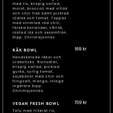
med ris, krispig sallad,
morot, broccoli med vitlök
och chili flak samt picklad
rödlök och tomat. Toppas
med strimlad röd chili,
färska koriander, vårlök,
rostad lök och sesamfrön.
Dipp: Chilimajonnäs.
169 kr
RÄK BOWL
Handskalade räkor och
crabsticks. Risnudlar,
krispig sallad, picklad
gurka, syrlig tomat,
sojabönor med chili och
flingsalt, mango, inlagd
ingefära Dipp:
Chilimajonnäs.
159 kr
VEGAN FRESH BOWL
Tofu med friterat ris,