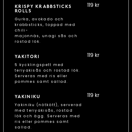
119 kr
KRISPY KRABBSTICKS
ROLLS
Gurka, avokado och
krabbsticks, toppad med
chili-
majonnäs, unagi sås och
rostad lök.
119 kr
YAKITORI
5 kycklingspett med
teriyakisås och rostad lök.
Serveras med ris eller
pommes samt sallad.
119 kr
YAKINIKU
Yakiniku (nötkött), serverad
med teriyakisås, rostad
lök och ägg. Serveras med
ris eller pommes samt
sallad.