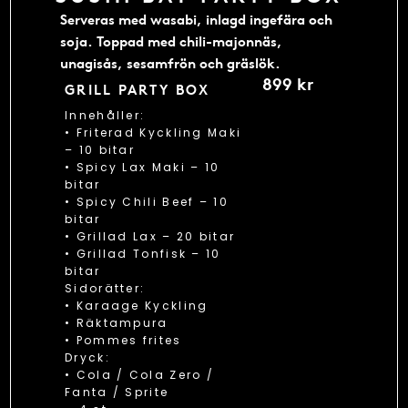
Serveras med wasabi, inlagd ingefära och
soja. Toppad med chili-majonnäs,
unagisås, sesamfrön och gräslök.
899 kr
GRILL PARTY BOX
Innehåller:
• Friterad Kyckling Maki
– 10 bitar
• Spicy Lax Maki – 10
bitar
• Spicy Chili Beef – 10
bitar
• Grillad Lax – 20 bitar
• Grillad Tonfisk – 10
bitar
Sidorätter:
• Karaage Kyckling
• Räktampura
• Pommes frites
Dryck:
• Cola / Cola Zero /
Fanta / Sprite