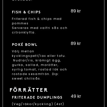
89 kr
FISH & CHIPS
Friterad fish & chips med
pommes
Serveras med valfri sås och
citronklyfta.
89 kr
POKÉ BOWL
Välj mellan
kycklingspett/lax eller tofu.
Nudlar/ris, krämigt ägg,
gurka, sallad, morötter,
syrlig tomat, rostad lök och
rostade sesamfrön. Dip:
sweet chilisås.
FÖRRÄTTER
49 kr
FRITERADE DUMPLINGS
(Veg/räkor/kyckling) (4st)