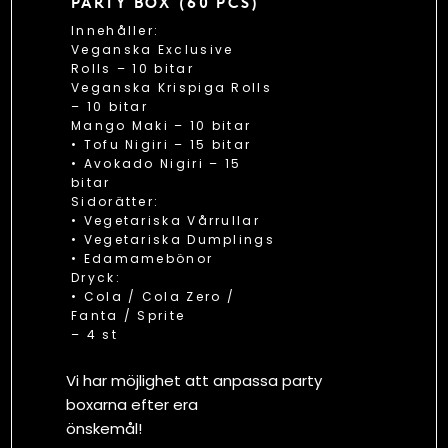
PARTY BOX (60 PCS)
Innehåller:
Veganska Exclusive
Rolls – 10 bitar
Veganska Krispiga Rolls
– 10 bitar
Mango Maki – 10 bitar
• Tofu Nigiri – 15 bitar
• Avokado Nigiri – 15
bitar
Sidorätter:
• Vegetariska Vårrullar
• Vegetariska Dumplings
• Edamamebönor
Dryck:
• Cola / Cola Zero /
Fanta / Sprite
– 4 st
Vi har möjlighet att anpassa party
boxarna efter era
önskemål!